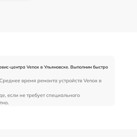
650 р
450 р
рвис-центра Venox в Ульяновске. Выполним быстро
Среднее время ремонта устройств Venox в
е, если не требует специального
тно.