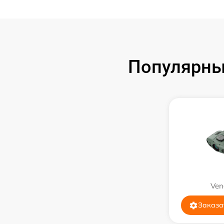
Замена процессора
Замена аккумулятора
Популярны
Замена корпуса
Замена дисплея (экрана)
Прошивка (Обновление ПО)
Ремонт платы управления
(восстановление)
Восстановление после попадания влаги
Ven
Заказа
Ремонт Wi-Fi