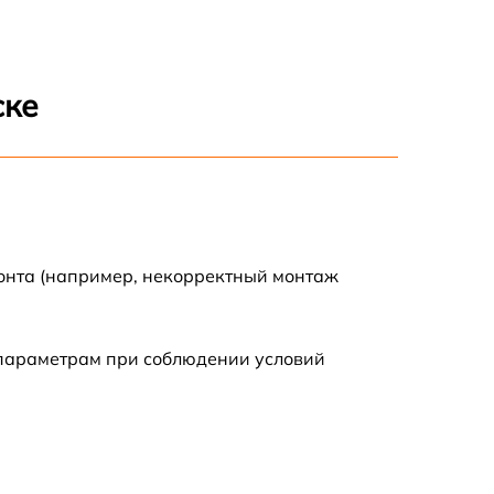
2200 р
1600 р
ске
900 р
750 р
монта (например, некорректный монтаж
450 р
590 р
 параметрам при соблюдении условий
1200 р
650 р