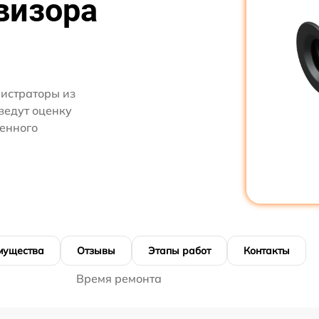
визора
нистраторы из
ведут оценку
оенного
мущества
Отзывы
Этапы работ
Контакты
Время ремонта