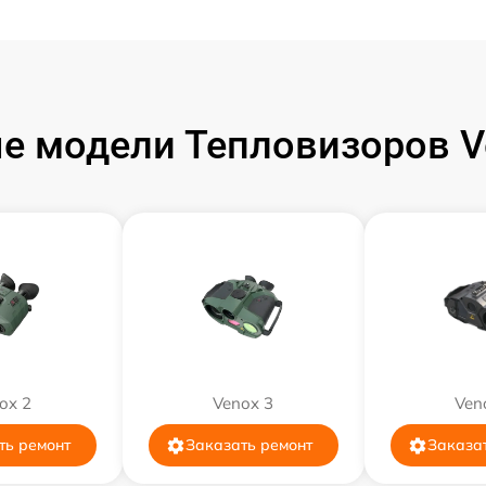
от 60 мин
от 60 мин
е модели Тепловизоров V
от 60 мин
от 60 мин
от 60 мин
от 60 мин
ox 2
от 60 мин
Venox 3
Ven
ть ремонт
Заказать ремонт
Заказа
от 60 мин