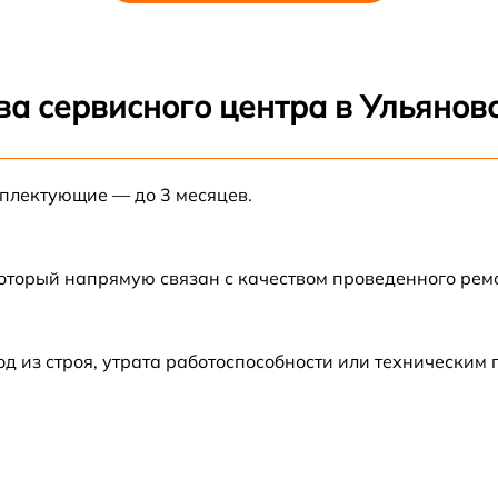
от 60 мин
от 60 мин
ва сервисного центра в Ульянов
от 60 мин
мплектующие — до 3 месяцев.
от 60 мин
который напрямую связан с качеством проведенного ре
от 60 мин
от 60 мин
 из строя, утрата работоспособности или техническим
от 60 мин
от 60 мин