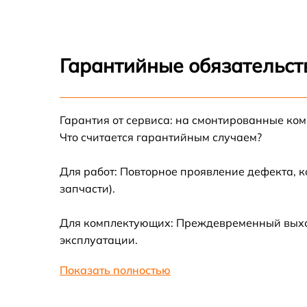
Ремонт оптики
Ремонт датчика синхроимпульсов
Гарантийные обязательст
Калибровка и настройка тепловизора
Гарантия от сервиса: на смонтированные ко
Ремонт встроенного дальнометра и
Что считается гарантийным случаем?
других устройств
Для работ: Повторное проявление дефекта, 
Замена микросхемы логики
запчасти).
Замена ключей управления
Для комплектующих: Преждевременный выход
эксплуатации.
Ремонт цепи питания
Показать полностью
Замена USB порта